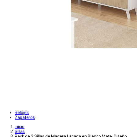
Relojes
Zapateros
Inicio
Sillas
Pack de 2 Sillas de Madera Lacada en Blanco Mate, Diseño