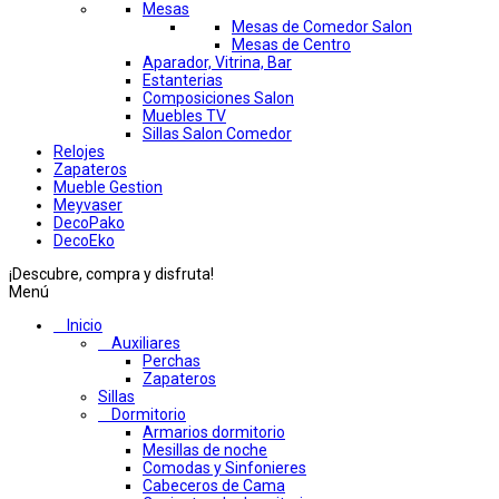
Mesas
Mesas de Comedor Salon
Mesas de Centro
Aparador, Vitrina, Bar
Estanterias
Composiciones Salon
Muebles TV
Sillas Salon Comedor
Relojes
Zapateros
Mueble Gestion
Meyvaser
DecoPako
DecoEko
¡Descubre, compra y disfruta!
Menú
Inicio
Auxiliares
Perchas
Zapateros
Sillas
Dormitorio
Armarios dormitorio
Mesillas de noche
Comodas y Sinfonieres
Cabeceros de Cama