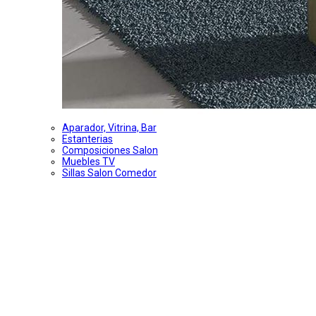
Aparador, Vitrina, Bar
Estanterias
Composiciones Salon
Muebles TV
Sillas Salon Comedor