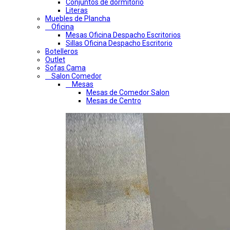
Conjuntos de dormitorio
Literas
Muebles de Plancha
Oficina
Mesas Oficina Despacho Escritorios
Sillas Oficina Despacho Escritorio
Botelleros
Outlet
Sofas Cama
Salon Comedor
Mesas
Mesas de Comedor Salon
Mesas de Centro