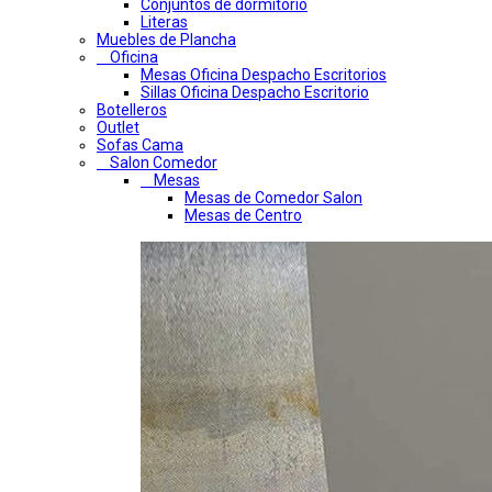
Conjuntos de dormitorio
Literas
Muebles de Plancha
Oficina
Mesas Oficina Despacho Escritorios
Sillas Oficina Despacho Escritorio
Botelleros
Outlet
Sofas Cama
Salon Comedor
Mesas
Mesas de Comedor Salon
Mesas de Centro