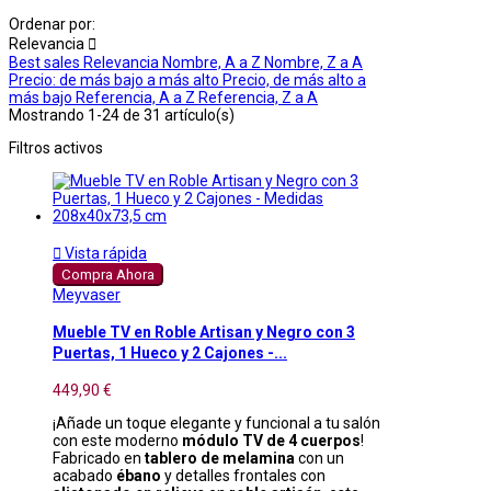
Ordenar por:
Relevancia

Best sales
Relevancia
Nombre, A a Z
Nombre, Z a A
Precio: de más bajo a más alto
Precio, de más alto a
más bajo
Referencia, A a Z
Referencia, Z a A
Mostrando 1-24 de 31 artículo(s)
Filtros activos

Vista rápida
Compra Ahora
Meyvaser
Mueble TV en Roble Artisan y Negro con 3
Puertas, 1 Hueco y 2 Cajones -...
449,90 €
¡Añade un toque elegante y funcional a tu salón
con este moderno
módulo TV de 4 cuerpos
!
Fabricado en
tablero de melamina
con un
acabado
ébano
y detalles frontales con