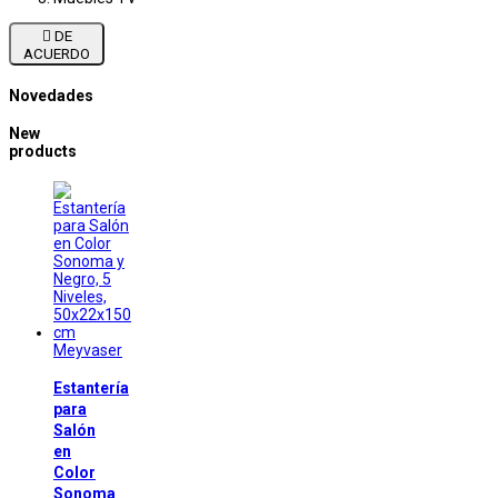

DE
ACUERDO
Novedades
New
products
Meyvaser
Estantería
para
Salón
en
Color
Sonoma