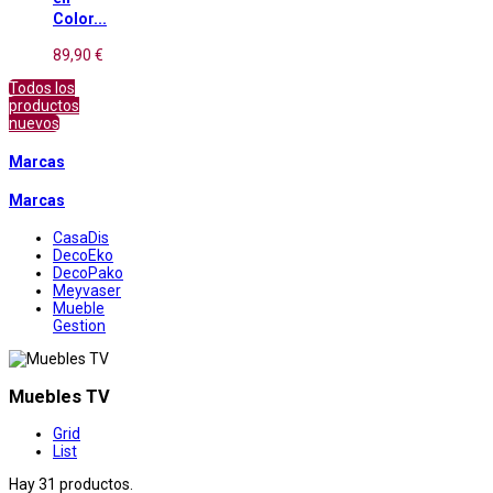
Color...
89,90 €
Todos los
productos
nuevos
Marcas
Marcas
CasaDis
DecoEko
DecoPako
Meyvaser
Mueble
Gestion
Muebles TV
Grid
List
Hay 31 productos.