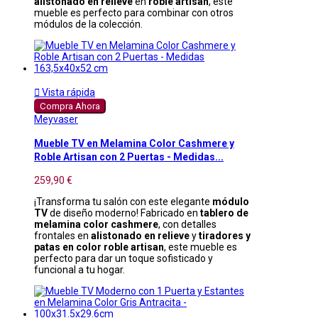
alistonado en relieve
en
roble artisán
, este
mueble es perfecto para combinar con otros
módulos de la colección.

Vista rápida
Compra Ahora
Meyvaser
Mueble TV en Melamina Color Cashmere y
Roble Artisan con 2 Puertas - Medidas...
259,90 €
¡Transforma tu salón con este elegante
módulo
TV
de diseño moderno! Fabricado en
tablero de
melamina color cashmere
, con detalles
frontales en
alistonado en relieve
y
tiradores y
patas en color roble artisan
, este mueble es
perfecto para dar un toque sofisticado y
funcional a tu hogar.