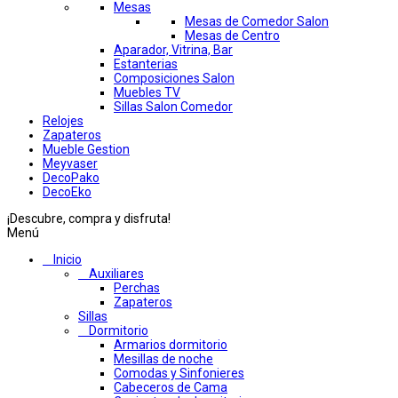
Mesas
Mesas de Comedor Salon
Mesas de Centro
Aparador, Vitrina, Bar
Estanterias
Composiciones Salon
Muebles TV
Sillas Salon Comedor
Relojes
Zapateros
Mueble Gestion
Meyvaser
DecoPako
DecoEko
¡Descubre, compra y disfruta!
Menú
Inicio
Auxiliares
Perchas
Zapateros
Sillas
Dormitorio
Armarios dormitorio
Mesillas de noche
Comodas y Sinfonieres
Cabeceros de Cama