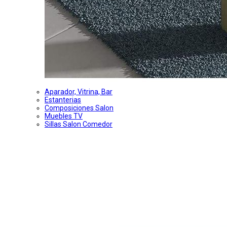
Aparador, Vitrina, Bar
Estanterias
Composiciones Salon
Muebles TV
Sillas Salon Comedor