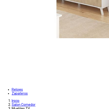
Relojes
Zapateros
Inicio
Salon Comedor
Muebles TV