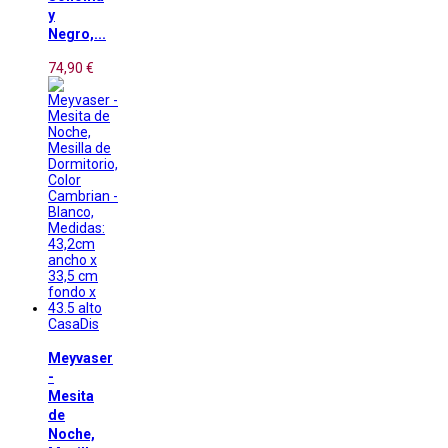
y
Negro,...
74,90 €
CasaDis
Meyvaser
-
Mesita
de
Noche,