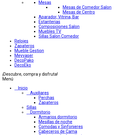
Mesas
Mesas de Comedor Salon
Mesas de Centro
Aparador, Vitrina, Bar
Estanterias
Composiciones Salon
Muebles TV
Sillas Salon Comedor
Relojes
Zapateros
Mueble Gestion
Meyvaser
DecoPako
DecoEko
¡Descubre, compra y disfruta!
Menú
Inicio
Auxiliares
Perchas
Zapateros
Sillas
Dormitorio
Armarios dormitorio
Mesillas de noche
Comodas y Sinfonieres
Cabeceros de Cama