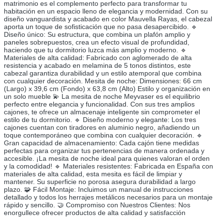
matrimonio es el complemento perfecto para transformar tu
habitación en un espacio lleno de elegancia y modernidad. Con su
diseño vanguardista y acabado en color Mauvella Rayas, el cabezal
aporta un toque de sofisticación que no pasa desapercibido. 🔹
Diseño único: Su estructura, que combina un plafón amplio y
paneles sobrepuestos, crea un efecto visual de profundidad,
haciendo que tu dormitorio luzca más amplio y moderno. 🔹
Materiales de alta calidad: Fabricado con aglomerado de alta
resistencia y acabado en melamina de 5 tonos distintos, este
cabezal garantiza durabilidad y un estilo atemporal que combina
con cualquier decoración. Mesita de noche: Dimensiones: 66 cm
(Largo) x 39,6 cm (Fondo) x 63,8 cm (Alto) Estilo y organización en
un solo mueble 💫 La mesita de noche Meyvaser es el equilibrio
perfecto entre elegancia y funcionalidad. Con sus tres amplios
cajones, te ofrece un almacenaje inteligente sin comprometer el
estilo de tu dormitorio. 🔹 Diseño moderno y elegante: Los tres
cajones cuentan con tiradores en aluminio negro, añadiendo un
toque contemporáneo que combina con cualquier decoración. 🔹
Gran capacidad de almacenamiento: Cada cajón tiene medidas
perfectas para organizar tus pertenencias de manera ordenada y
accesible. ¡La mesita de noche ideal para quienes valoran el orden
y la comodidad! 🔹 Materiales resistentes: Fabricada en España con
materiales de alta calidad, esta mesita es fácil de limpiar y
mantener. Su superficie no porosa asegura durabilidad a largo
plazo. 🧩 Fácil Montaje: Incluimos un manual de instrucciones
detallado y todos los herrajes metálicos necesarios para un montaje
rápido y sencillo. 🤝 Compromiso con Nuestros Clientes: Nos
enorgullece ofrecer productos de alta calidad y satisfacción