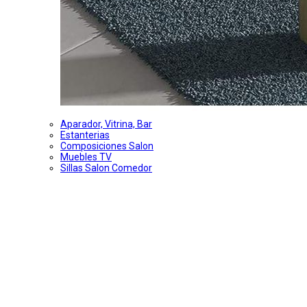
Aparador, Vitrina, Bar
Estanterias
Composiciones Salon
Muebles TV
Sillas Salon Comedor