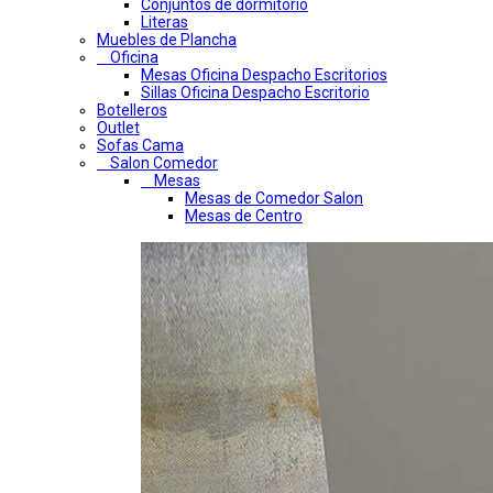
Conjuntos de dormitorio
Literas
Muebles de Plancha
Oficina
Mesas Oficina Despacho Escritorios
Sillas Oficina Despacho Escritorio
Botelleros
Outlet
Sofas Cama
Salon Comedor
Mesas
Mesas de Comedor Salon
Mesas de Centro