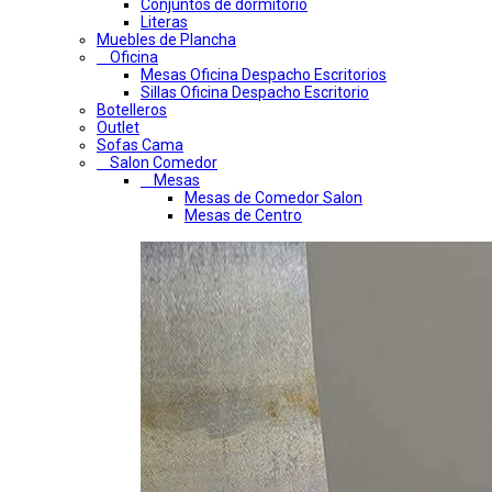
Conjuntos de dormitorio
Literas
Muebles de Plancha
Oficina
Mesas Oficina Despacho Escritorios
Sillas Oficina Despacho Escritorio
Botelleros
Outlet
Sofas Cama
Salon Comedor
Mesas
Mesas de Comedor Salon
Mesas de Centro