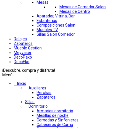
Mesas
Mesas de Comedor Salon
Mesas de Centro
Aparador, Vitrina, Bar
Estanterias
Composiciones Salon
Muebles TV
Sillas Salon Comedor
Relojes
Zapateros
Mueble Gestion
Meyvaser
DecoPako
DecoEko
¡Descubre, compra y disfruta!
Menú
Inicio
Auxiliares
Perchas
Zapateros
Sillas
Dormitorio
Armarios dormitorio
Mesillas de noche
Comodas y Sinfonieres
Cabeceros de Cama