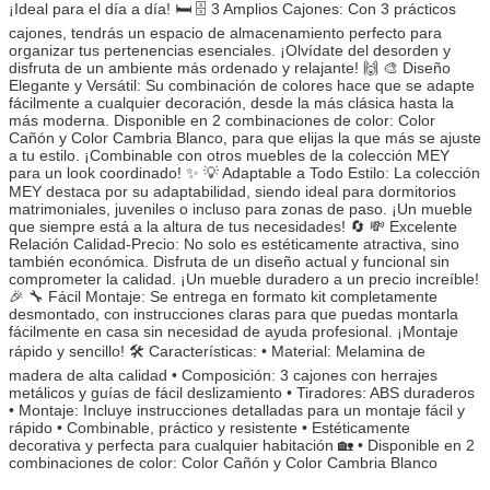
¡Ideal para el día a día! 🛏️ 🗄️ 3 Amplios Cajones: Con 3 prácticos
cajones, tendrás un espacio de almacenamiento perfecto para
organizar tus pertenencias esenciales. ¡Olvídate del desorden y
disfruta de un ambiente más ordenado y relajante! 🙌 🎨 Diseño
Elegante y Versátil: Su combinación de colores hace que se adapte
fácilmente a cualquier decoración, desde la más clásica hasta la
más moderna. Disponible en 2 combinaciones de color: Color
Cañón y Color Cambria Blanco, para que elijas la que más se ajuste
a tu estilo. ¡Combinable con otros muebles de la colección MEY
para un look coordinado! ✨ 💡 Adaptable a Todo Estilo: La colección
MEY destaca por su adaptabilidad, siendo ideal para dormitorios
matrimoniales, juveniles o incluso para zonas de paso. ¡Un mueble
que siempre está a la altura de tus necesidades! 🔄 💸 Excelente
Relación Calidad-Precio: No solo es estéticamente atractiva, sino
también económica. Disfruta de un diseño actual y funcional sin
comprometer la calidad. ¡Un mueble duradero a un precio increíble!
🎉 🔧 Fácil Montaje: Se entrega en formato kit completamente
desmontado, con instrucciones claras para que puedas montarla
fácilmente en casa sin necesidad de ayuda profesional. ¡Montaje
rápido y sencillo! 🛠️ Características: • Material: Melamina de
madera de alta calidad • Composición: 3 cajones con herrajes
metálicos y guías de fácil deslizamiento • Tiradores: ABS duraderos
• Montaje: Incluye instrucciones detalladas para un montaje fácil y
rápido • Combinable, práctico y resistente • Estéticamente
decorativa y perfecta para cualquier habitación 🏡 • Disponible en 2
combinaciones de color: Color Cañón y Color Cambria Blanco