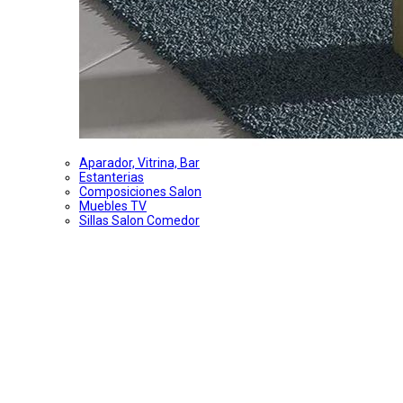
Aparador, Vitrina, Bar
Estanterias
Composiciones Salon
Muebles TV
Sillas Salon Comedor