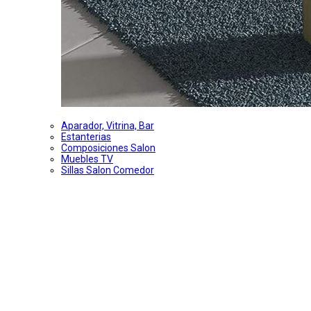
Aparador, Vitrina, Bar
Estanterias
Composiciones Salon
Muebles TV
Sillas Salon Comedor