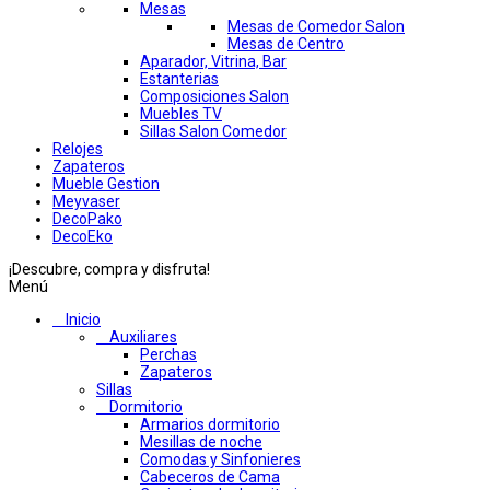
Mesas
Mesas de Comedor Salon
Mesas de Centro
Aparador, Vitrina, Bar
Estanterias
Composiciones Salon
Muebles TV
Sillas Salon Comedor
Relojes
Zapateros
Mueble Gestion
Meyvaser
DecoPako
DecoEko
¡Descubre, compra y disfruta!
Menú
Inicio
Auxiliares
Perchas
Zapateros
Sillas
Dormitorio
Armarios dormitorio
Mesillas de noche
Comodas y Sinfonieres
Cabeceros de Cama