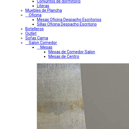
Conjuntos de dormitorio
Literas
Muebles de Plancha
Oficina
Mesas Oficina Despacho Escritorios
Sillas Oficina Despacho Escritorio
Botelleros
Outlet
Sofas Cama
Salon Comedor
Mesas
Mesas de Comedor Salon
Mesas de Centro