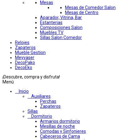
Mesas
Mesas de Comedor Salon
Mesas de Centro
Aparador, Vitrina, Bar
Estanterias
Composiciones Salon
Muebles TV
Sillas Salon Comedor
Relojes
Zapateros
Mueble Gestion
Meyvaser
DecoPako
DecoEko
¡Descubre, compra y disfruta!
Menú
Inicio
Auxiliares
Perchas
Zapateros
Sillas
Dormitorio
Armarios dormitorio
Mesillas de noche
Comodas y Sinfonieres
Cabeceros de Cama