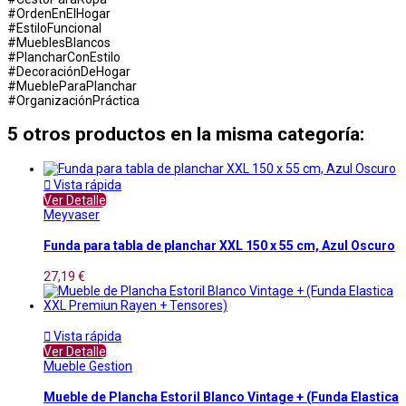
#OrdenEnElHogar
#EstiloFuncional
#MueblesBlancos
#PlancharConEstilo
#DecoraciónDeHogar
#MuebleParaPlanchar
#OrganizaciónPráctica
5 otros productos en la misma categoría:

Vista rápida
Ver Detalle
Meyvaser
Funda para tabla de planchar XXL 150 x 55 cm, Azul Oscuro
27,19 €

Vista rápida
Ver Detalle
Mueble Gestion
Mueble de Plancha Estoril Blanco Vintage + (Funda Elastica