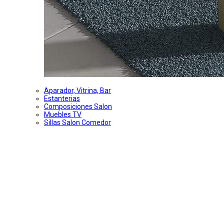
Aparador, Vitrina, Bar
Estanterias
Composiciones Salon
Muebles TV
Sillas Salon Comedor