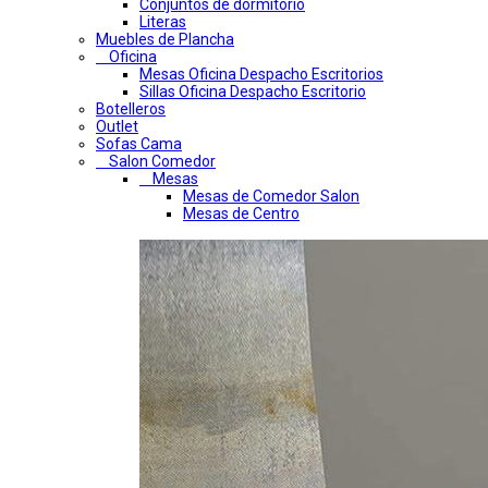
Conjuntos de dormitorio
Literas
Muebles de Plancha
Oficina
Mesas Oficina Despacho Escritorios
Sillas Oficina Despacho Escritorio
Botelleros
Outlet
Sofas Cama
Salon Comedor
Mesas
Mesas de Comedor Salon
Mesas de Centro